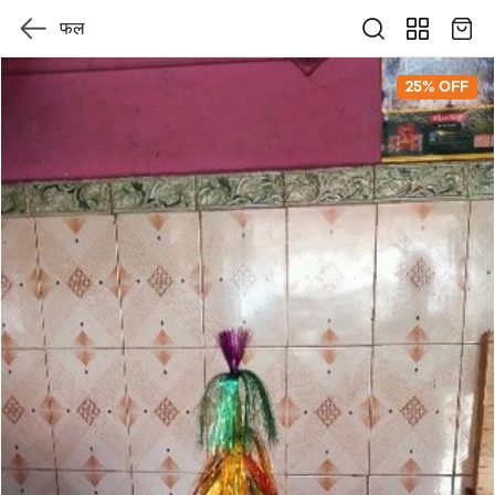
फल
25% OFF