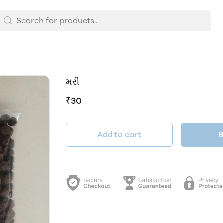
મરી
₹30
Add to cart
B