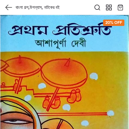
বাংলা গল্প,উপন্যাস, নাটকের বই
20% OFF