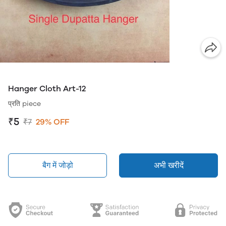
Hanger Cloth Art-12
प्रति piece
₹5
₹7
29% OFF
बैग में जोड़ो
अभी खरीदें