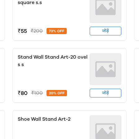
square s.s
₹55
₹200
जोड़ें
73% OFF
Stand Wall Stand Art-20 ovel
s s
₹80
₹100
जोड़ें
20% OFF
Shoe Wall Stand Art-2