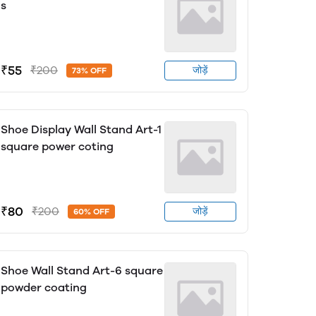
s
₹55
₹200
जोड़ें
73% OFF
Shoe Display Wall Stand Art-1
square power coting
₹80
₹200
जोड़ें
60% OFF
Shoe Wall Stand Art-6 square
powder coating