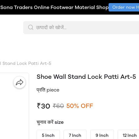
Sona Traders Online Footwear Material Shop
Order now Hurr
 Stand Lock Patti Art-5
Shoe Wall Stand Lock Patti Art-5
प्रति piece
₹30
₹60
50% OFF
चुनाव करें size
5 Inch
7 Inch
9 Inch
12 Inch