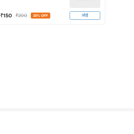
₹150
₹200
जोड़ें
25% OFF