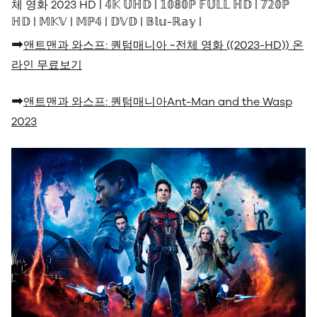
체 영화 2023 HD | 𝟜𝕂 𝕌ℍ𝔻 | 𝟙𝟘𝟠𝟘ℙ 𝔽𝕌𝕃𝕃 ℍ𝔻 | 𝟟𝟚𝟘ℙ
ℍ𝔻 | 𝕄𝕂𝕍 | 𝕄ℙ𝟜 | 𝔻𝕍𝔻 | 𝔹𝕝𝕦-ℝ𝕒𝕪 |
➡
앤트맨과 와스프: 퀀텀매니아 ~전체 영화 ((2023-HD)) 온
라인 무료보기
➡
앤트맨과 와스프: 퀀텀매니아Ant-Man and the Wasp
2023