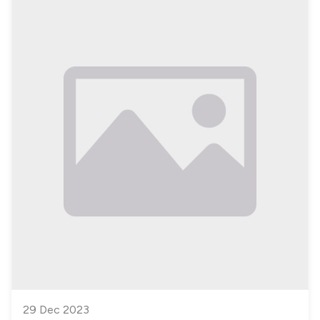
फिल्मों ने भी यथार्थपरक आम समझ को विस्तार और समावेशी मूल्यों को प्रोत्साहन
दिया। रिचर्ड एटनबरो की 'गाँधी' और भगत सिंह के जीवन पर बनी कुछ फिल्में अत्यंत
प्रेरणाप्रद थीं। ये बायोपिक मेहनत और सावधानी से किए गए शोध पर आधारित थीं
और अपने-अपने नायकों के वास्तविक चरित्र को परदे पर उकेरती थीं।
बहुसंख्यकवादी और विघटनकारी मुद्दों पर आधारित राजनीति और हिन्दू राष्ट्रवादी
विचारधारा का बोलबाला बढ़ने के साथ ही भारत की फ़िल्मी दुनिया के कई लोग ऐसी
फिल्में बनाने लगे हैं जो एक विशिष्ट विघटनकारी नैरेटिव को प्रोत्साहित करती हैं और
राजनीति और इतिहास को देखने के सांप्रदायिक नज़रिए पर आधारित हैं। ऐसी सभी
फिल्मों में सच को तोड़ा-मरोड़ा जाता है और ज्यादातर मामलों में हिन्दू राष्ट्रवादी
नायकों का महिमामंडन किया जात
29 Dec 2023