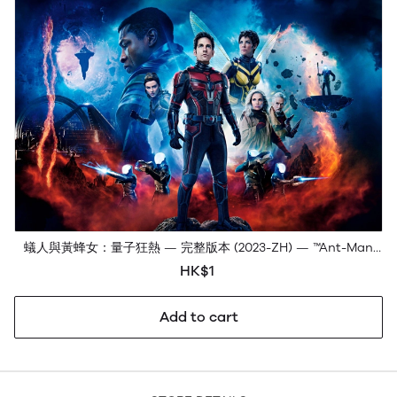
蟻人與黃蜂女：量子狂熱 — 完整版本 (2023-ZH) — ™Ant-Man
and the Wasp: Quantumania — 完整版觀看電影在線小鴨
HK$1
Add to cart